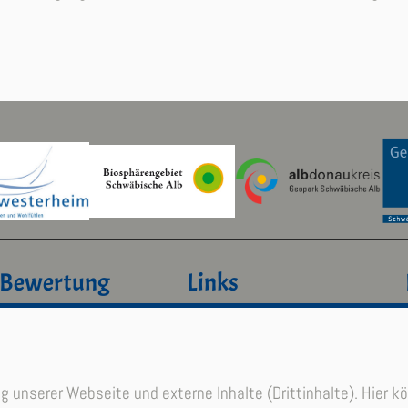
 Bewertung
Links
(
)
Öffnungszeiten
636
Kontakt
Gemeinde Westerheim
Webcam Westerheim
 unserer Webseite und externe Inhalte (Drittinhalte). Hier k