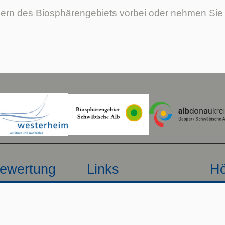
ern des Biosphärengebiets vorbei oder nehmen Sie a
ewertung
Links
Hö
)
Öffnungszeiten
--
Kontakt
--
Gemeinde Westerheim
Deu
Webcam Westerheim