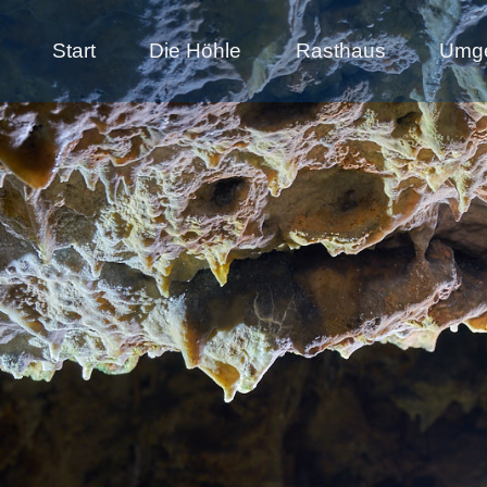
Start
Die Höhle
Rasthaus
Umg