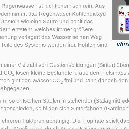
h Regenwasser ist nicht chemisch rein. Aus
Boden nimmt das Regenwaser Kohlendioxyd
s Gestein wie eine Säure und höhlt das
dern entsteht, welches immer größere
ziehung verlagert das Wasser seinen Weg
chri
n Teile des Systems werden frei. Höhlen sind
on einer Vielzahl von Gesteinsbildungen (Sinter) über
nd CO
lösen kleine Bestandteile aus dem Felsmassiv
2
äumen gibt das Wasser CO
frei und kann danach den K
2
, abgegeben.
aum, so entstehen Säulen in stehender (Stalagmit) od
geschieden, so bilden sich Sinterfahnen (Gardinen
ehreren Faktoren abhängig. Die Tropfrate spielt da
r die Möglichkeit, durch Konzentrationsausgleich K